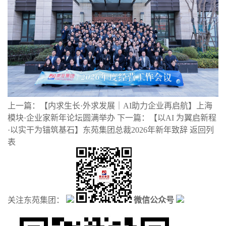
上一篇：【内求生长·外求发展｜AI助力企业再启航】上海
模块·企业家新年论坛圆满举办
下一篇：【以AI 为翼启新程
·以实干为锚筑基石】东苑集团总裁2026年新年致辞
返回列
表
关注东苑集团：
微信公众号