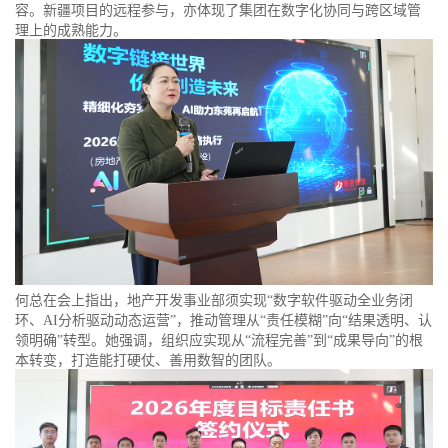
容。新疆项目的远程参与，亦体现了集团在数字化协同与跨区域管
理上的成熟能力。
何总在会上指出，地产开发事业部须实现“数字软件驱动全业务闭
环、AI分析驱动动态运营”，推动管理从“责任模糊”向“结果透明、认
领明确”转型。她强调，组织应实现从“流程完善”到“成果导向”的根
本转变，打造能打硬仗、善用数智的团队。