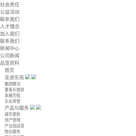
社会责任
公益活动
联系我们
人才理念
加入我们
联系我们
新闻中心
公司新闻
品宣资料
首页
走进东苑
集团概况
董事长致辞
发展历程
企业荣誉
产品与服务
城市更新
资产管理
产业园运营
物业服务