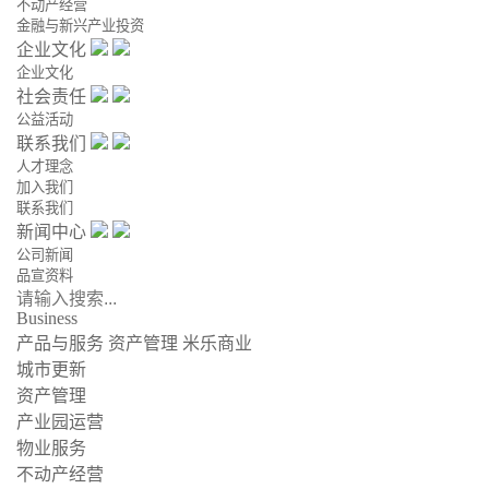
不动产经营
金融与新兴产业投资
企业文化
企业文化
社会责任
公益活动
联系我们
人才理念
加入我们
联系我们
新闻中心
公司新闻
品宣资料
Business
产品与服务
资产管理
米乐商业
城市更新
资产管理
产业园运营
物业服务
不动产经营