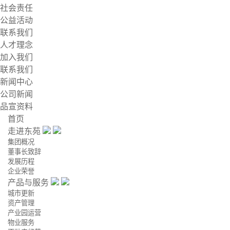
社会责任
公益活动
联系我们
人才理念
加入我们
联系我们
新闻中心
公司新闻
品宣资料
首页
走进东苑
集团概况
董事长致辞
发展历程
企业荣誉
产品与服务
城市更新
资产管理
产业园运营
物业服务