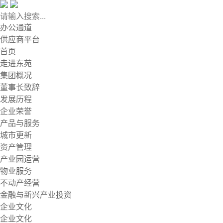
办公通道
供应商平台
首页
走进东苑
集团概况
董事长致辞
发展历程
企业荣誉
产品与服务
城市更新
资产管理
产业园运营
物业服务
不动产经营
金融与新兴产业投资
企业文化
企业文化