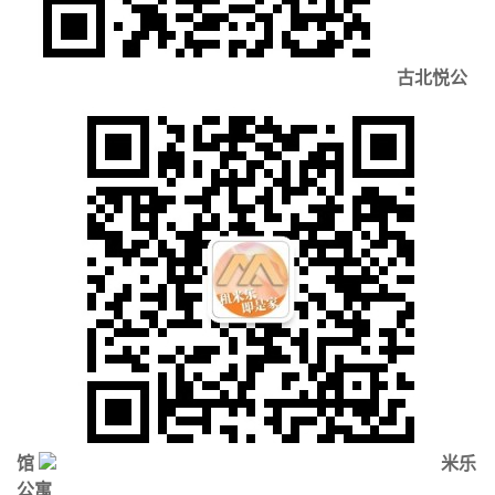
古北悦公
馆
米乐
公寓