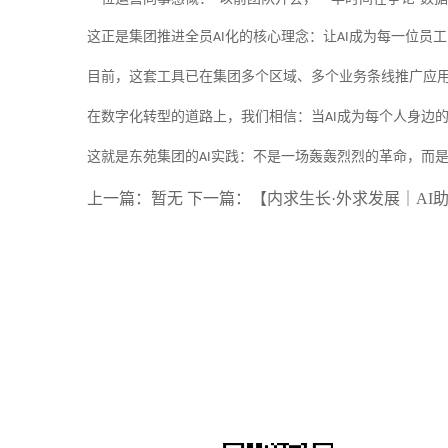
这正是集团推进全员
化的核心理念：让
成为每一位员工
AI
AI
目前，这套工具已在集团多个区域、多个业务条线推广应
在数字化转型的道路上，我们相信：当
成为每个人身边的
AI
这就是东苑集团的
实践：不是一场轰轰烈烈的革命，而
AI
上一篇：暂无
下一篇：【内求生长·外求发展｜AI