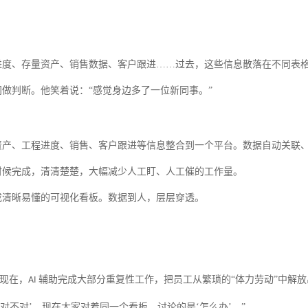
进度、存量资产、销售数据、客户跟进
……过去，这些信息散落在不同表
间做判断。他笑着说：
“感觉身边多了一位新同事。”
资产、工程进度、销售、客户跟进等信息整合到一个平台。数据自动关联
时候完成，清清楚楚，
大幅减少人工盯、人工催的工作量
。
成清晰易懂的可视化看板。数据到人，层层穿透。
现在，
辅助完成大部分重复性工作
，把员工从繁琐的
“体力劳动”中解
AI
对不对’。现在大家对着同一个看板，讨论的是‘怎么办’。”