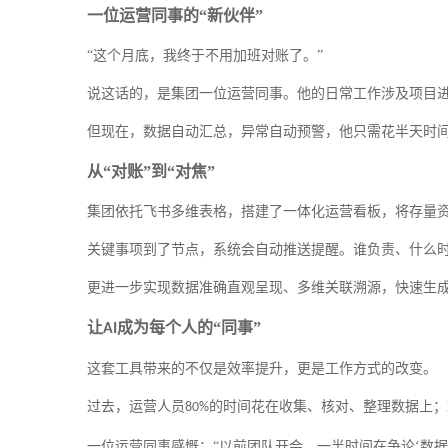
一位运营同事的
“新伙伴”
“这个月底，我终于不用加班对账了。”
说这话的，是集团一位运营同事。他的日常工作涉及项目
但现在，数据自动汇总，异常自动预警，他只需花半天时
从
“对账”到“对焦”
集团依托飞书多维表格，搭建了一体化运营看板，将存量
关键事项到了节点，系统会自动推送提醒。谁负责、什么
更进一步
实现数据准确直观呈现、多维关联溯源，快速生
让
成为每个人的“同事”
AI
这套工具带来的不仅是效率提升，更是工作方式的改变。
过去，运营人员
的时间花在收集、核对、整理数据上；
80%
一位运营同事感慨：
“以前团队开会，一半时间在争论‘数据